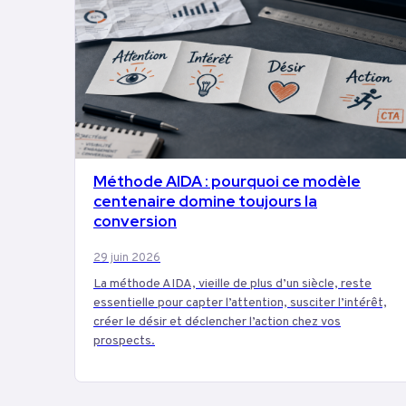
Méthode AIDA : pourquoi ce modèle
MARKETING
centenaire domine toujours la
conversion
29 juin 2026
La méthode AIDA, vieille de plus d’un siècle, reste
essentielle pour capter l’attention, susciter l’intérêt,
créer le désir et déclencher l’action chez vos
prospects.