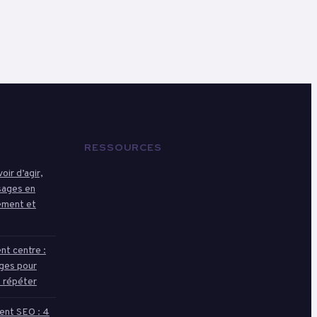
RESSOURCES
ir d’agir,
sages en
ement et
t centre :
nges pour
e répéter
ment SEO : 4