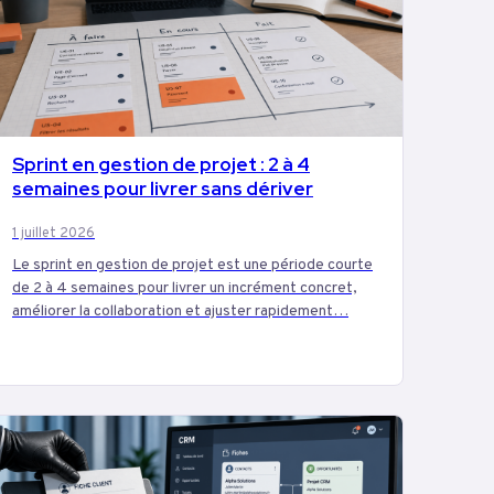
Sprint en gestion de projet : 2 à 4
MARKETING
semaines pour livrer sans dériver
1 juillet 2026
Le sprint en gestion de projet est une période courte
de 2 à 4 semaines pour livrer un incrément concret,
améliorer la collaboration et ajuster rapidement…