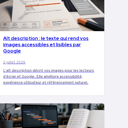
Alt description : le texte qui rend vos
MARKETING
images accessibles et lisibles par
Google
2 juillet 2026
L'alt description décrit vos images pour les lecteurs
d’écran et Google. Elle améliore accessibilité,
expérience utilisateur et référencement naturel.