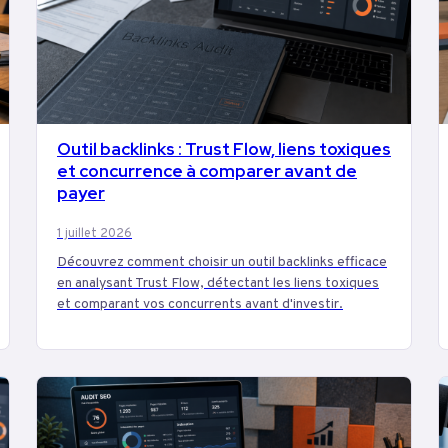
Outil backlinks : Trust Flow, liens toxiques
MARKETING
et concurrence à comparer avant de
payer
1 juillet 2026
Découvrez comment choisir un outil backlinks efficace
en analysant Trust Flow, détectant les liens toxiques
et comparant vos concurrents avant d'investir.