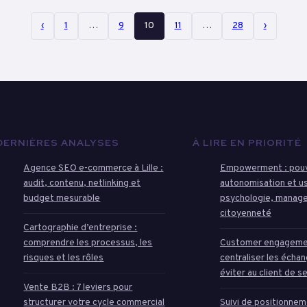
‹
1
…
9
10
11
…
28
›
DERNIÈRES ANALYSES
À LIRE EN PRIORITÉ
Agence SEO e-commerce à Lille :
Empowerment : pouvo
audit, contenu, netlinking et
autonomisation et u
budget mesurable
psychologie, manag
citoyenneté
Cartographie d’entreprise :
comprendre les processus, les
Customer engagemen
risques et les rôles
centraliser les écha
éviter au client de s
Vente B2B : 7 leviers pour
structurer votre cycle commercial
Suivi de positionne