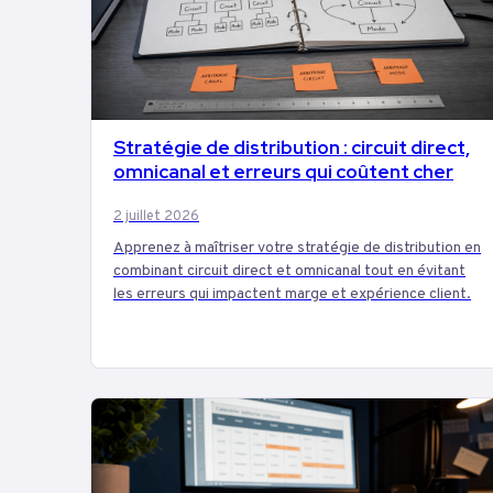
Stratégie de distribution : circuit direct,
MARKETING
omnicanal et erreurs qui coûtent cher
2 juillet 2026
Apprenez à maîtriser votre stratégie de distribution en
combinant circuit direct et omnicanal tout en évitant
les erreurs qui impactent marge et expérience client.