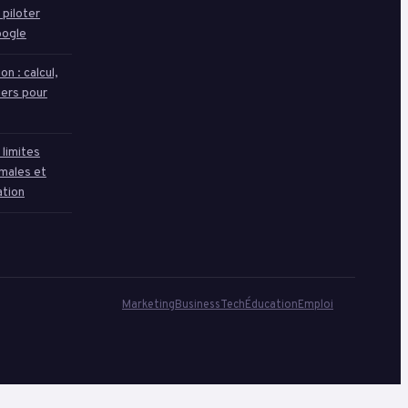
 piloter
Google
n : calcul,
iers pour
limites
imales et
ation
Marketing
Business
Tech
Éducation
Emploi