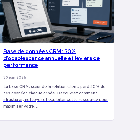
Base de données CRM : 30%
MARKETING
d’obsolescence annuelle et leviers de
performance
30 juin 2026
La base CRM, cœur de la relation client, perd 30% de
ses données chaque année. Découvrez comment
structurer, nettoyer et exploiter cette ressource pour
maximiser votre…