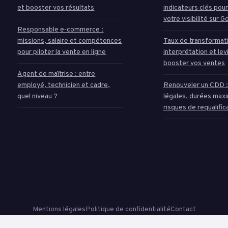
et booster vos résultats
indicateurs clés pour
votre visibilité sur 
Responsable e-commerce :
missions, salaire et compétences
Taux de transformatio
pour piloter la vente en ligne
interprétation et lev
booster vos ventes
Agent de maîtrise : entre
employé, technicien et cadre,
Renouveler un CDD : 
quel niveau ?
légales, durées max
risques de requalific
Mentions légales
Politique de confidentialité
Contact