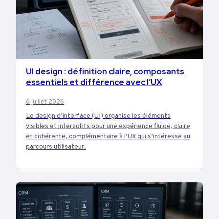
UI design : définition claire, composants
TECH
essentiels et différence avec l’UX
6 juillet 2026
Le design d’interface (UI) organise les éléments
visibles et interactifs pour une expérience fluide, claire
et cohérente, complémentaire à l’UX qui s’intéresse au
parcours utilisateur.