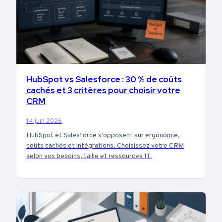
TECH
HubSpot vs Salesforce : 30 % de coûts
cachés et 3 critères pour choisir votre
CRM
14 juin 2026
HubSpot et Salesforce s'opposent sur ergonomie,
coûts cachés et intégrations. Choisissez votre CRM
selon vos besoins, taille et ressources IT.