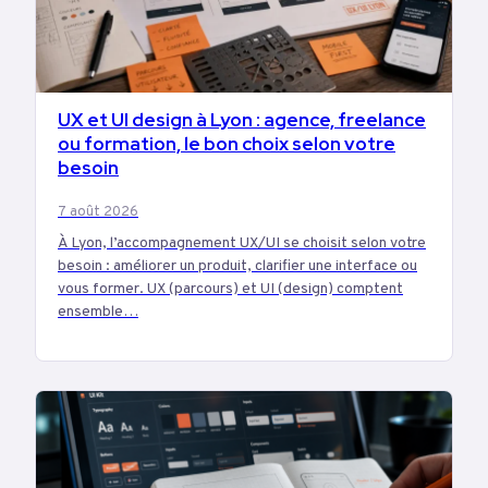
UX et UI design à Lyon : agence, freelance
TECH
ou formation, le bon choix selon votre
besoin
7 août 2026
À Lyon, l’accompagnement UX/UI se choisit selon votre
besoin : améliorer un produit, clarifier une interface ou
vous former. UX (parcours) et UI (design) comptent
ensemble…