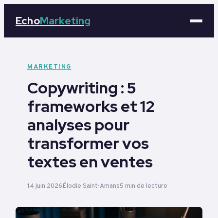
Echo
Marketing
Marketing
MARKETING
Copywriting : 5
Business
frameworks et 12
Tech
analyses pour
Éducation
transformer vos
textes en ventes
Emploi
14 juin 2026
Élodie Saint-Amans
5 min de lecture