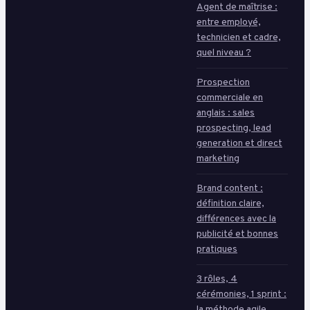
Agent de maîtrise :
entre employé,
technicien et cadre,
quel niveau ?
Prospection
commerciale en
anglais : sales
prospecting, lead
generation et direct
marketing
Brand content :
définition claire,
différences avec la
publicité et bonnes
pratiques
3 rôles, 4
cérémonies, 1 sprint :
la méthode agile