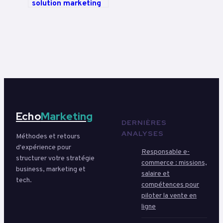
solution marketing
tout-en-un ou usine
à gaz pour votre
agence ?
Echo
Marketing
DERNIÈRES
ANALYSES
Méthodes et retours
d'expérience pour
Responsable e-
structurer votre stratégie
commerce : missions,
business, marketing et
salaire et
tech.
compétences pour
piloter la vente en
ligne