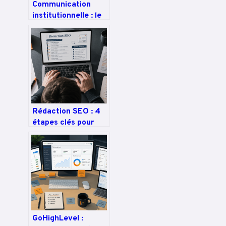
Communication
institutionnelle : le
levier stratégique
pour bâtir une
réputation durable
Rédaction SEO : 4
étapes clés pour
propulser vos
articles en première
page Google
GoHighLevel :