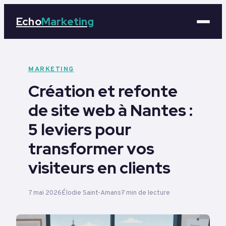
Echo
Marketing
Marketing
MARKETING
Création et refonte
Business
de site web à Nantes :
Tech
5 leviers pour
Éducation
transformer vos
visiteurs en clients
Emploi
7 mai 2026
Élodie Saint-Amans
7 min de lecture