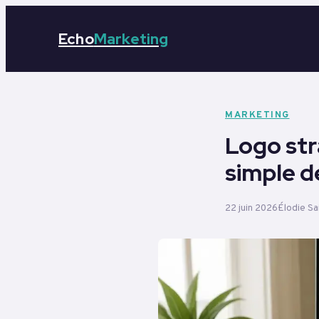
Echo
Marketing
MARKETING
Logo str
simple d
22 juin 2026
Élodie S