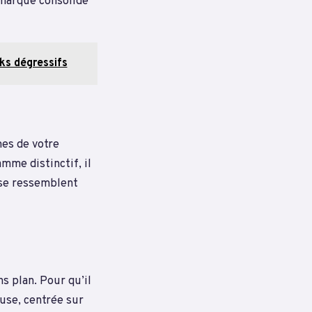
 marque consolide
ks dégressifs
mes de votre
mme distinctif, il
 se ressemblent
s plan. Pour qu’il
use, centrée sur