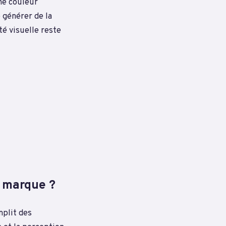
ne couleur
 générer de la
té visuelle reste
de marque ?
mplit des