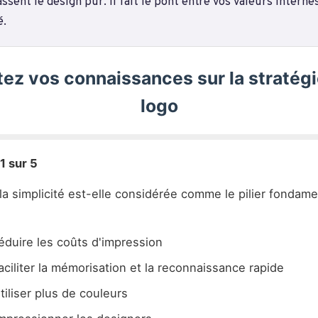
ssent le design pur. Il fait le pont entre vos valeurs interne
é.
tez vos connaissances sur la stratégi
logo
1 sur 5
la simplicité est-elle considérée comme le pilier fondame
éduire les coûts d'impression
aciliter la mémorisation et la reconnaissance rapide
tiliser plus de couleurs