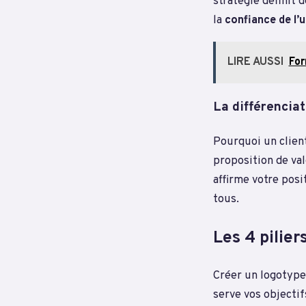
stratégie définit 
la
confiance de l’u
LIRE AUSSI
For
La différencia
Pourquoi un client
proposition de va
affirme votre pos
tous.
Les 4 pilie
Créer un logotype 
serve vos objecti