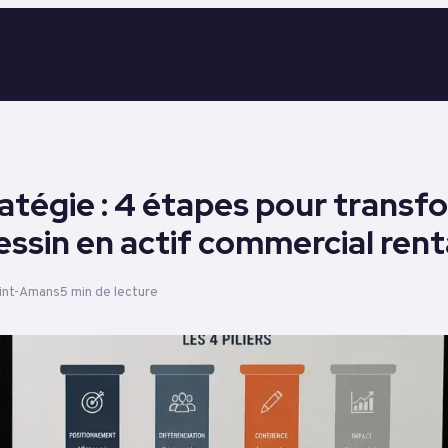
atégie : 4 étapes pour transf
essin en actif commercial ren
aint-Amans
5 min de lecture