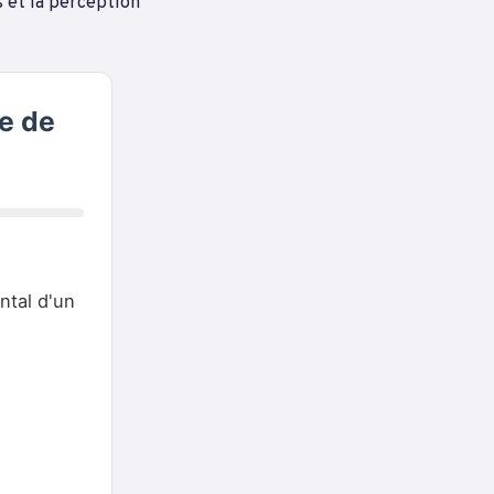
s et la perception
e de
ntal d'un