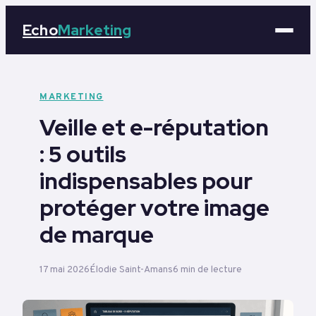
Echo
Marketing
Marketing
MARKETING
Veille et e-réputation
Business
: 5 outils
Tech
indispensables pour
Éducation
protéger votre image
de marque
Emploi
17 mai 2026
Élodie Saint-Amans
6 min de lecture