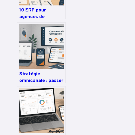
10 ERP pour
agences de
communication : le
comparatif pour
sécuriser vos
marges et piloter la
rentabilité
Stratégie
omnicanale : passer
de 5 à 10 canaux
pour dominer la
relation client