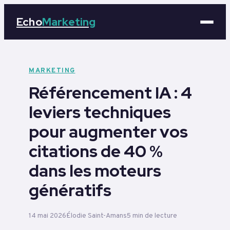
Echo
Marketing
Marketing
MARKETING
Référencement IA : 4
Business
leviers techniques
Tech
pour augmenter vos
Éducation
citations de 40 %
dans les moteurs
Emploi
génératifs
14 mai 2026
Élodie Saint-Amans
5 min de lecture