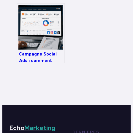
méthodes de veille
pour dominer la
SERP
Campagne Social
Ads : comment
piloter votre
budget, cibler vos
prospects et
maximiser votre
rentabilité ?
Echo
Marketing
DERNIÈRES