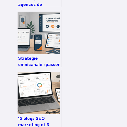
agences de
communication : le
comparatif pour
sécuriser vos
marges et piloter la
rentabilité
Stratégie
omnicanale : passer
de 5 à 10 canaux
pour dominer la
relation client
12 blogs SEO
marketing et 3