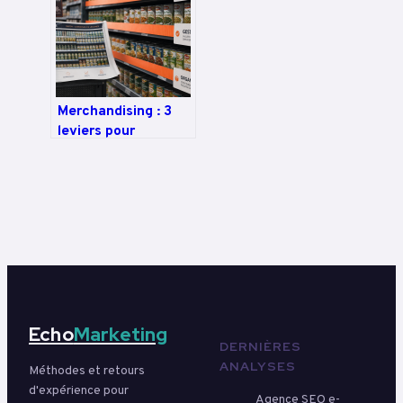
Merchandising : 3
leviers pour
transformer vos
visiteurs en
acheteurs
Echo
Marketing
DERNIÈRES
ANALYSES
Méthodes et retours
d'expérience pour
Agence SEO e-