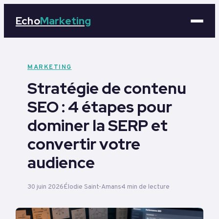
Echo
Marketing
Marketing
MARKETING
Stratégie de contenu
Business
SEO : 4 étapes pour
Tech
dominer la SERP et
Éducation
convertir votre
audience
Emploi
30 juin 2026
Élodie Saint-Amans
4 min de lecture