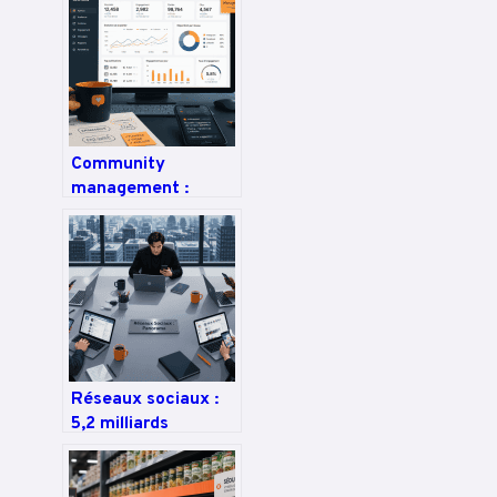
les risques, réussir
votre lancement
produit
Community
management :
automatisez votre
création de contenu
et votre veille sans
sacrifier
l’engagement
Réseaux sociaux :
5,2 milliards
d’utilisateurs et
comment choisir
votre plateforme