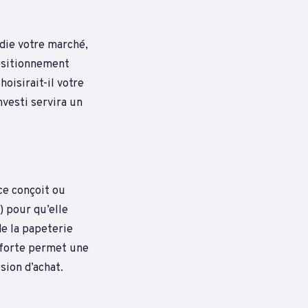
udie votre marché,
positionnement
oisirait-il votre
vesti servira un
ce conçoit ou
) pour qu’elle
de la papeterie
é forte permet une
sion d’achat.