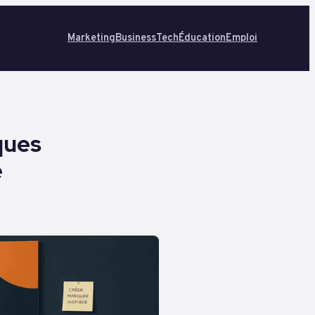
Marketing
Business
Tech
Éducation
Emploi
iques
e