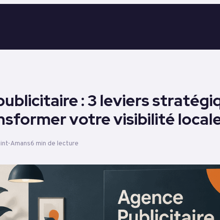
blicitaire : 3 leviers stratég
sformer votre visibilité local
aint-Amans
6 min de lecture