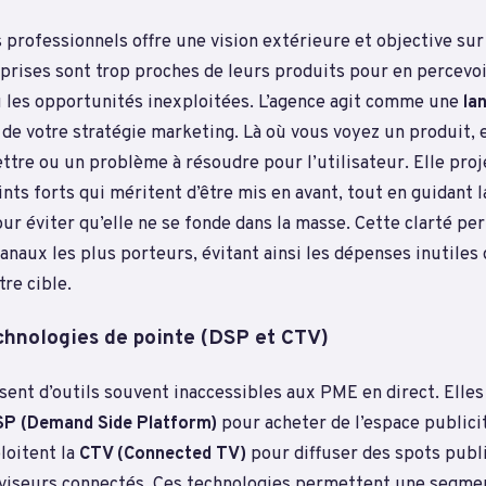
s professionnels offre une vision extérieure et objective sur
prises sont trop proches de leurs produits pour en percevoi
les opportunités inexploitées. L’agence agit comme une
la
de votre stratégie marketing. Là où vous voyez un produit, e
ttre ou un problème à résoudre pour l’utilisateur. Elle pro
ints forts qui méritent d’être mis en avant, tout en guidant 
ur éviter qu’elle ne se fonde dans la masse. Cette clarté per
anaux les plus porteurs, évitant ainsi les dépenses inutiles
re cible.
chnologies de pointe (DSP et CTV)
ent d’outils souvent inaccessibles aux PME en direct. Elles 
P (Demand Side Platform)
pour acheter de l’espace publici
loitent la
CTV (Connected TV)
pour diffuser des spots publi
léviseurs connectés. Ces technologies permettent une segme