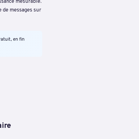
ssance mesurable.
ie de messages sur
atuit, en fin
aire