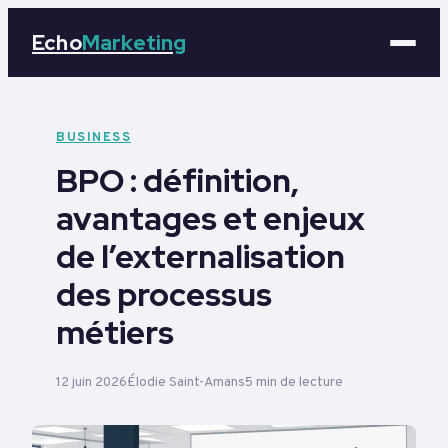
Echo
Marketing
Marketing
BUSINESS
BPO : définition,
Business
avantages et enjeux
Tech
de l’externalisation
Éducation
des processus
métiers
Emploi
12 juin 2026
Élodie Saint-Amans
5 min de lecture