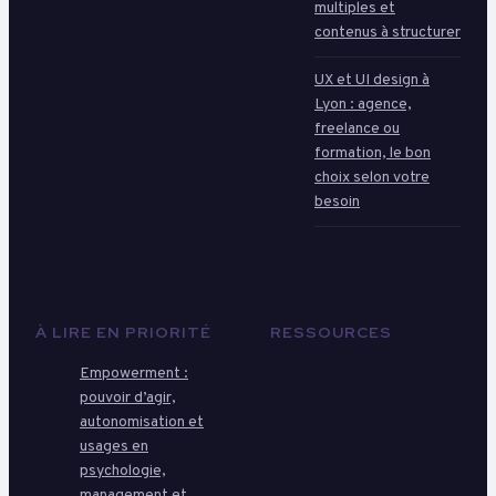
multiples et
contenus à structurer
UX et UI design à
Lyon : agence,
freelance ou
formation, le bon
choix selon votre
besoin
À LIRE EN PRIORITÉ
RESSOURCES
Empowerment :
pouvoir d’agir,
autonomisation et
usages en
psychologie,
management et