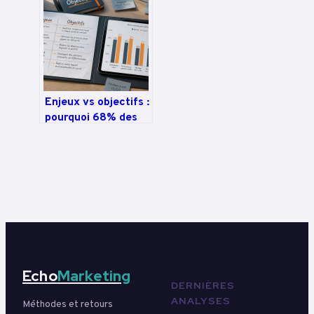
données en
avantage
concurrentiel
Enjeux vs objectifs :
pourquoi 68% des
projets échouent
par confusion
sémantique
Echo
Marketing
DERNIÈRES
ANALYSES
Méthodes et retours