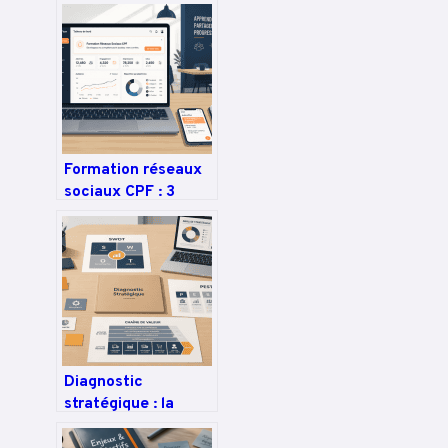
l’audit technique, le
maillage
sémantique et la
donnée pour
dominer les SERP
Formation réseaux
sociaux CPF : 3
leviers pour
transformer votre
visibilité en
résultats concrets
Diagnostic
stratégique : la
méthode pour
transformer vos