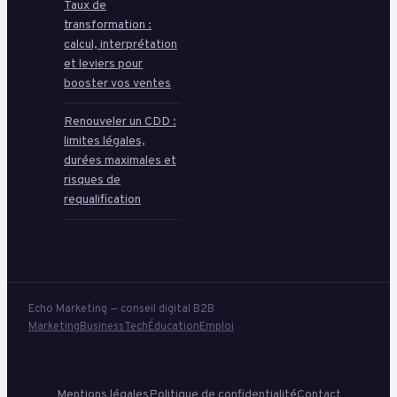
Taux de
transformation :
calcul, interprétation
et leviers pour
booster vos ventes
Renouveler un CDD :
limites légales,
durées maximales et
risques de
requalification
Echo Marketing — conseil digital B2B
Marketing
Business
Tech
Éducation
Emploi
Mentions légales
Politique de confidentialité
Contact