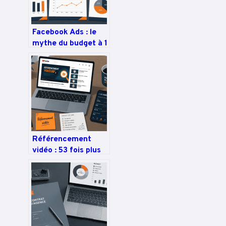
Facebook Ads : le
mythe du budget à 1
€ face à la réalité
du coût par
performance
Référencement
vidéo : 53 fois plus
de chances
d’atteindre la
première page
Google