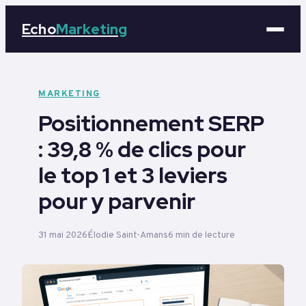
Echo
Marketing
Marketing
MARKETING
Positionnement SERP
Business
: 39,8 % de clics pour
Tech
le top 1 et 3 leviers
Éducation
pour y parvenir
Emploi
31 mai 2026
Élodie Saint-Amans
6 min de lecture