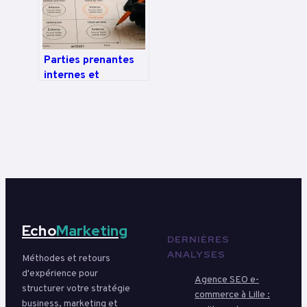
concurrentiel
Parties prenantes
internes et
externes : comment
arbitrer entre
intérêts divergents
et stratégie RSE
Echo
Marketing
DERNIÈRES
ANALYSES
Méthodes et retours
d'expérience pour
Agence SEO e-
structurer votre stratégie
commerce à Lille :
business, marketing et