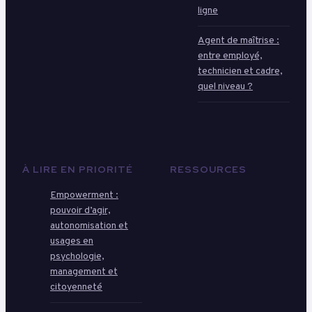
ligne
Agent de maîtrise :
entre employé,
technicien et cadre,
quel niveau ?
À LIRE EN PRIORITÉ
RESSOURCES
Empowerment :
pouvoir d’agir,
autonomisation et
usages en
psychologie,
management et
citoyenneté