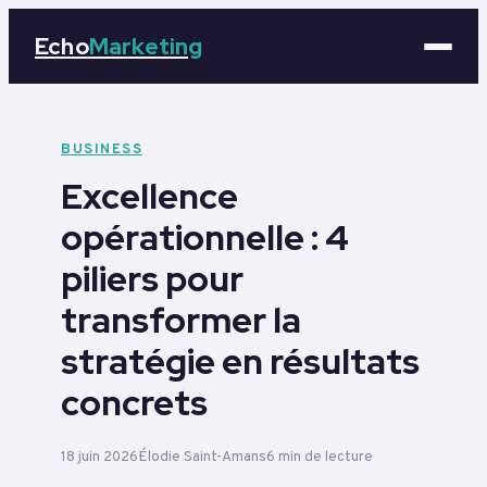
Echo
Marketing
Marketing
BUSINESS
Excellence
Business
opérationnelle : 4
Tech
piliers pour
Éducation
transformer la
stratégie en résultats
Emploi
concrets
18 juin 2026
Élodie Saint-Amans
6 min de lecture