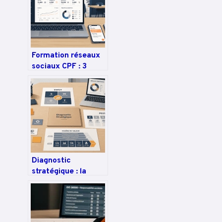
donnée pour
dominer les SERP
Formation réseaux
sociaux CPF : 3
leviers pour
transformer votre
visibilité en
résultats concrets
Diagnostic
stratégique : la
méthode pour
transformer vos
données en
avantage