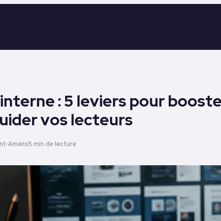
interne : 5 leviers pour boost
uider vos lecteurs
int-Amans
5 min de lecture