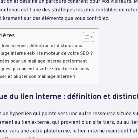
ation et dessine un parcours cohérent pour vos visiteurs. Ma
contenus est l’une des stratégies les plus rentables en réfé
ntièrement sur des éléments que vous contrôlez.
ières
lien interne : définition et distinctions
llage interne est-il le moteur de votre SEO ?
cées pour un maillage interne performant
iques qui nuisent à votre structure de liens
r et piloter son maillage interne ?
 du lien interne : définition et distinc
st un hyperlien qui pointe vers une autre ressource située 
ment au lien externe, qui provient d’un site tiers, ou au lien
teur vers une autre plateforme, le lien interne maintient l’ut