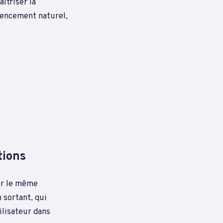
îtriser la
rencement naturel,
tions
sur le même
 sortant, qui
ilisateur dans