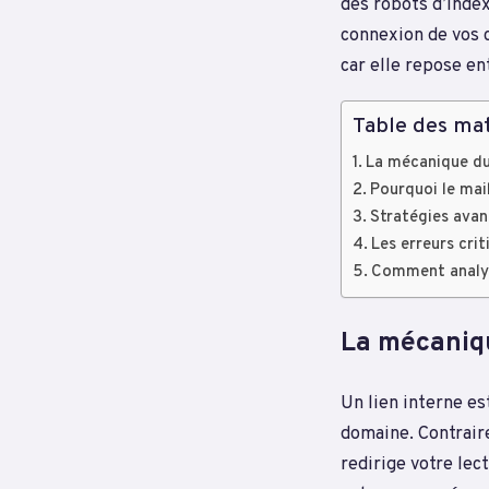
des robots d’index
connexion de vos 
car elle repose e
Table des mat
La mécanique du 
Pourquoi le mai
Stratégies avan
Les erreurs crit
Comment analyse
La mécanique
Un lien interne e
domaine. Contraire
redirige votre lec