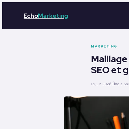
Echo
Marketing
MARKETING
Maillage 
SEO et g
18 juin 2026
Élodie Sa