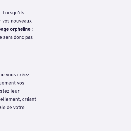
. Lorsqu’ils
ir vos nouveaux
page orpheline
:
e sera donc pas
que vous créez
quement vos
stez leur
uellement, créant
ale de votre