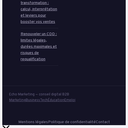
transformation :
calcul, interprétation
et leviers pour
booster vos ventes
Renouveler un CDD :
limites légales,
durées maximales et
risques de
requalification
Echo Marketing — conseil digital B2B
Marketing
Business
Tech
Éducation
Emploi
Mentions légales
Politique de confidentialité
Contact