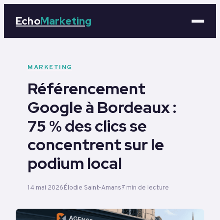
Echo
Marketing
Marketing
MARKETING
Référencement
Business
Google à Bordeaux :
Tech
75 % des clics se
Éducation
concentrent sur le
podium local
Emploi
14 mai 2026
Élodie Saint-Amans
7 min de lecture