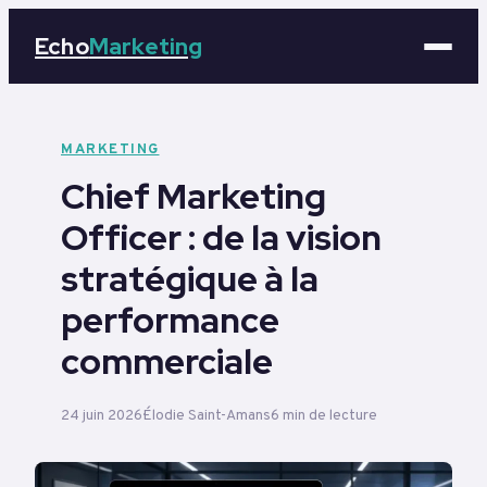
Echo
Marketing
Marketing
MARKETING
Chief Marketing
Business
Officer : de la vision
Tech
stratégique à la
Éducation
performance
commerciale
Emploi
24 juin 2026
Élodie Saint-Amans
6 min de lecture