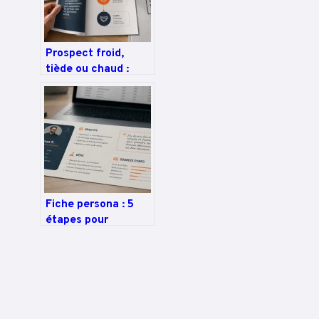
Prospect froid,
tiède ou chaud :
comment scorer
vos contacts pour
vendre plus
Fiche persona : 5
étapes pour
modéliser votre
client idéal et
booster vos
conversions