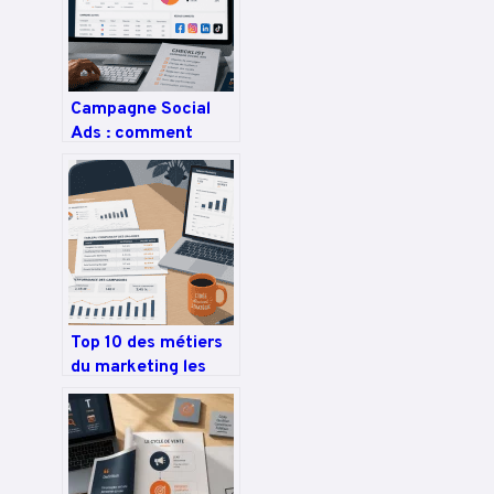
Campagne Social
Ads : comment
piloter votre
budget, cibler vos
prospects et
maximiser votre
rentabilité ?
Top 10 des métiers
du marketing les
mieux payés :
salaires et
stratégies de
carrière