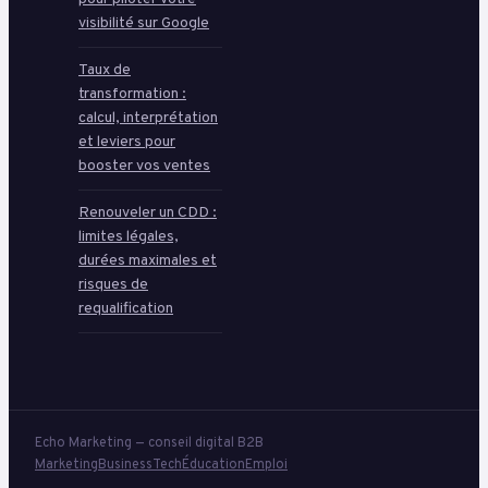
visibilité sur Google
Taux de
transformation :
calcul, interprétation
et leviers pour
booster vos ventes
Renouveler un CDD :
limites légales,
durées maximales et
risques de
requalification
Echo Marketing — conseil digital B2B
Marketing
Business
Tech
Éducation
Emploi