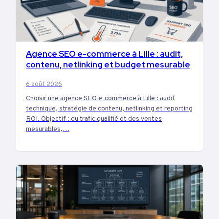
Agence SEO e-commerce à Lille : audit,
MARKETING
contenu, netlinking et budget mesurable
6 août 2026
Choisir une agence SEO e-commerce à Lille : audit
technique, stratégie de contenu, netlinking et reporting
ROI. Objectif : du trafic qualifié et des ventes
mesurables,…