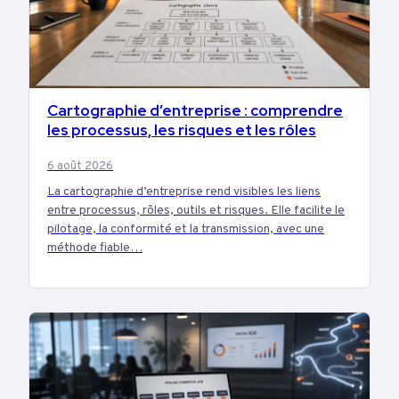
Cartographie d’entreprise : comprendre
BUSINESS
les processus, les risques et les rôles
6 août 2026
La cartographie d’entreprise rend visibles les liens
entre processus, rôles, outils et risques. Elle facilite le
pilotage, la conformité et la transmission, avec une
méthode fiable…