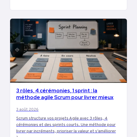
3 rôles, 4 cérémonies, 1 sprint : la
BUSINESS
méthode agile Scrum pour livrer mieux
3 août 2026
Scrum structure vos projets Agile avec 3 rôles, 4
cérémonies et des sprints courts. Une méthode pour
livrer par incréments, prioriser la valeur et s’améliorer