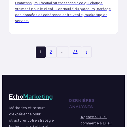
Omnicanal, multicanal ou crosscanal : ce qui change
vraiment pour le client. Continuité du parcours, partage
des données et cohérence entre vente, marketing et
service.
1
2
…
28
›
Echo
Marketing
DERNIÈRES
ANALYSES
Méthodes et retours
d'expérience pour
Agence SEO e-
structurer votre stratégie
commerce à Lille :
business, marketing et