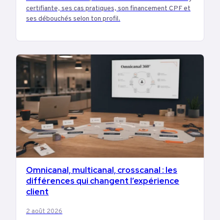
certifiante, ses cas pratiques, son financement CPF et
ses débouchés selon ton profil.
Omnicanal, multicanal, crosscanal : les
MARKETING
différences qui changent l’expérience
client
2 août 2026