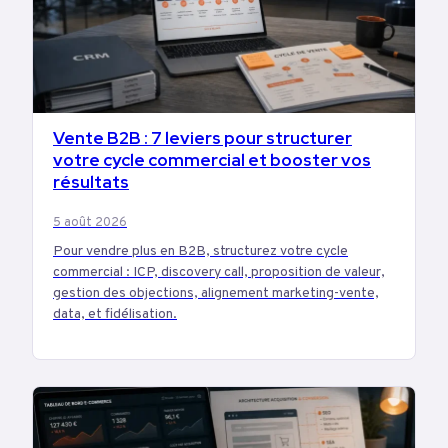
Vente B2B : 7 leviers pour structurer
BUSINESS
votre cycle commercial et booster vos
résultats
5 août 2026
Pour vendre plus en B2B, structurez votre cycle
commercial : ICP, discovery call, proposition de valeur,
gestion des objections, alignement marketing-vente,
data, et fidélisation.