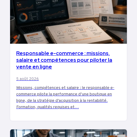
EMPLOI
Responsable e-commerce : missions,
salaire et compétences pour piloter la
vente en ligne
5 août 2026
Missions, compétences et salaire : le responsable e-
commerce pilote la performance d’une boutique en
ligne, de la stratégie d’acquisition à la rentabilité.
Formation, qualités requises et…