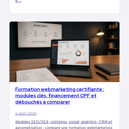
à…
Formation webmarketing certifiante :
MARKETING
modules clés, financement CPF et
débouchés à comparer
2 août 2026
Modules SEO/SEA, contenus, social, analytics, CRM et
automatisation : compare une formation webmarketing