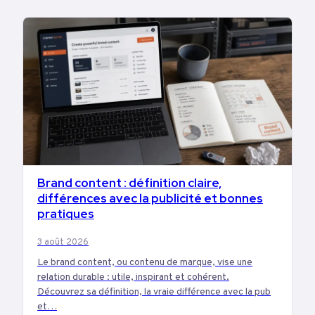
Brand content : définition claire,
MARKETING
différences avec la publicité et bonnes
pratiques
3 août 2026
Le brand content, ou contenu de marque, vise une
relation durable : utile, inspirant et cohérent.
Découvrez sa définition, la vraie différence avec la pub
et…