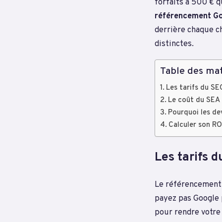
forfaits à 500 € 
référencement G
derrière chaque ch
distinctes.
Table des mat
Les tarifs du SE
Le coût du SEA 
Pourquoi les dev
Calculer son ROI
Les tarifs 
Le référencement n
payez pas Google 
pour rendre votre