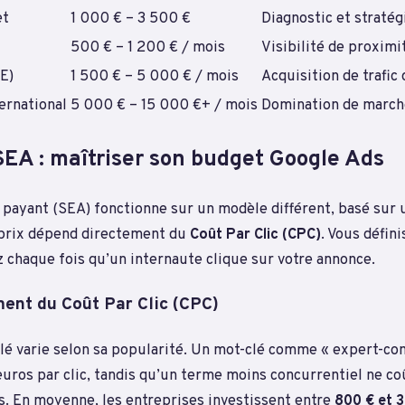
et
1 000 € – 3 500 €
Diagnostic et stratég
500 € – 1 200 € / mois
Visibilité de proximi
E)
1 500 € – 5 000 € / mois
Acquisition de trafic 
ernational
5 000 € – 15 000 €+ / mois
Domination de march
SEA : maîtriser son budget Google Ads
payant (SEA) fonctionne sur un modèle différent, basé sur
e prix dépend directement du
Coût Par Clic (CPC)
. Vous défin
 chaque fois qu’un internaute clique sur votre annonce.
ent du Coût Par Clic (CPC)
clé varie selon sa popularité. Un mot-clé comme « expert-c
euros par clic, tandis qu’un terme moins concurrentiel ne c
. En moyenne, les entreprises investissent entre
800 € et 3