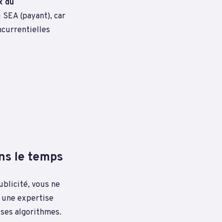
x du
 SEA (payant), car
ncurrentielles
ns le temps
ublicité, vous ne
 une expertise
 ses algorithmes.