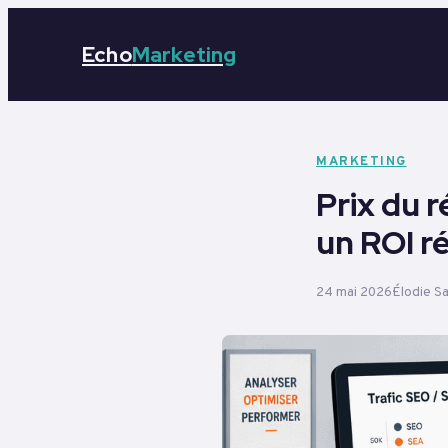
Echo
Marketing
MARKETING
Prix du 
un ROI r
24 mai 2026
Élodie S