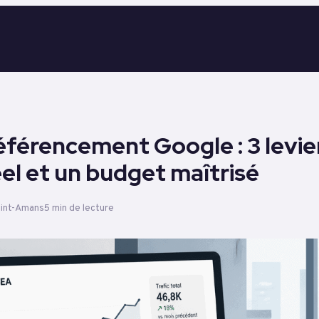
référencement Google : 3 levie
éel et un budget maîtrisé
aint-Amans
5 min de lecture