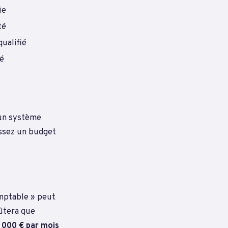
ie
té
qualifié
é
 un système
issez un budget
omptable » peut
oûtera que
 000 € par mois