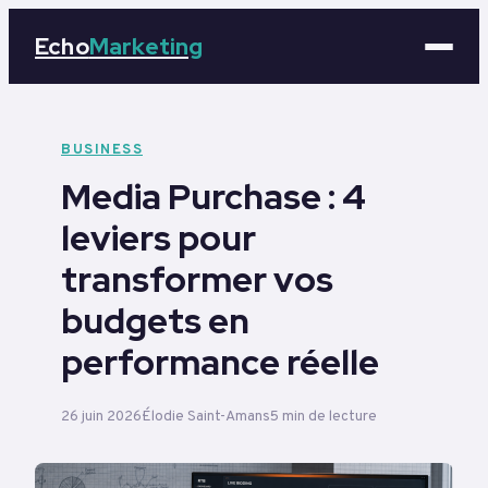
Echo
Marketing
Marketing
BUSINESS
Media Purchase : 4
Business
leviers pour
Tech
transformer vos
Éducation
budgets en
performance réelle
Emploi
26 juin 2026
Élodie Saint-Amans
5 min de lecture