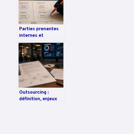
concurrentiel
Parties prenantes
internes et
externes : comment
arbitrer entre
intérêts divergents
et stratégie RSE
Outsourcing :
définition, enjeux
stratégiques et 3
critères pour garder
le contrôle