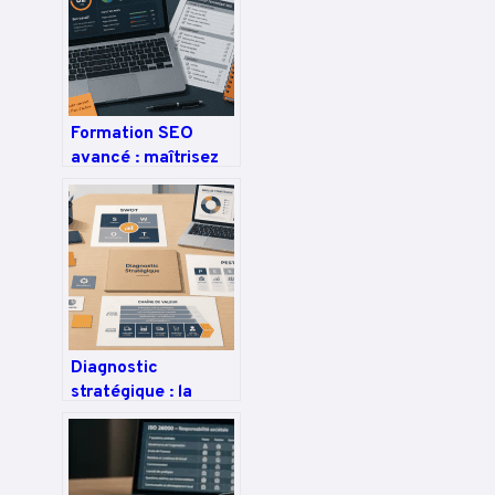
Formation SEO
avancé : maîtrisez
l’audit technique, le
maillage
sémantique et la
donnée pour
dominer les SERP
Diagnostic
stratégique : la
méthode pour
transformer vos
données en
avantage