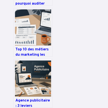
pourquoi auditer
avant d’agir pour
garantir votre
rentabilité
Top 10 des métiers
du marketing les
mieux payés :
salaires et
stratégies de
carrière
Agence publicitaire
: 3 leviers