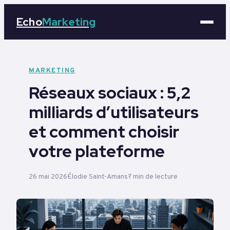
Echo
Marketing
Marketing
MARKETING
Réseaux sociaux : 5,2
Business
milliards d’utilisateurs
Tech
et comment choisir
Éducation
votre plateforme
Emploi
26 mai 2026
Élodie Saint-Amans
7 min de lecture