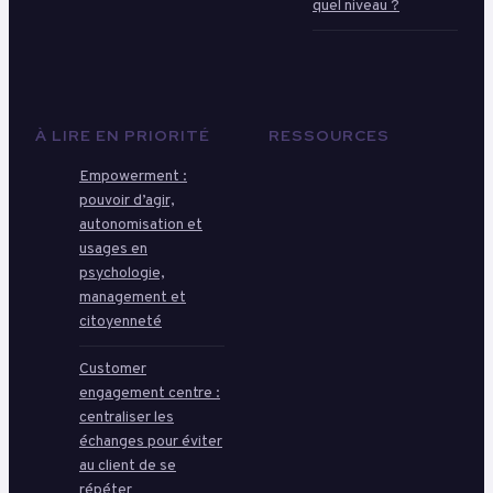
quel niveau ?
À LIRE EN PRIORITÉ
RESSOURCES
Empowerment :
pouvoir d’agir,
autonomisation et
usages en
psychologie,
management et
citoyenneté
Customer
engagement centre :
centraliser les
échanges pour éviter
au client de se
répéter