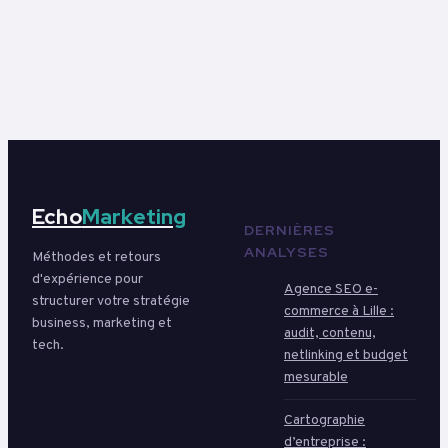
stratégiques pour
transformer votre
visibilité locale
Echo
Marketing
DERNIÈRES
ANALYSES
Méthodes et retours
d'expérience pour
Agence SEO e-
structurer votre stratégie
commerce à Lille :
business, marketing et
audit, contenu,
tech.
netlinking et budget
mesurable
Cartographie
d’entreprise :