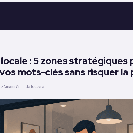
é locale : 5 zones stratégiques
 vos mots-clés sans risquer la 
nt-Amans
7 min de lecture