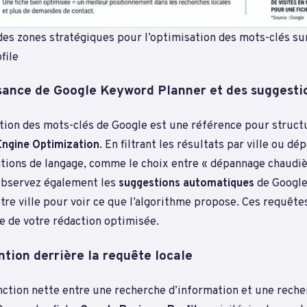
des zones stratégiques pour l’optimisation des mots-clés su
file
issance de Google Keyword Planner et des suggesti
cation des mots-clés de Google est une référence pour struct
Engine Optimization
. En filtrant les résultats par ville ou d
iations de langage, comme le choix entre « dépannage chaudiè
 Observez également les
suggestions automatiques
de Google 
otre ville pour voir ce que l’algorithme propose. Ces requêt
e de votre rédaction optimisée.
ntion derrière la requête locale
inction nette entre une recherche d’information et une rech