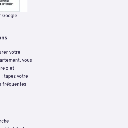
r Google
ons
urer votre
épartement, vous
re » et
: tapez votre
es fréquentes
erche