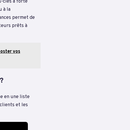
s-clés à forte
 à la
uances permet de
teurs prêts à
ooster vos
 ?
e en une liste
clients et les