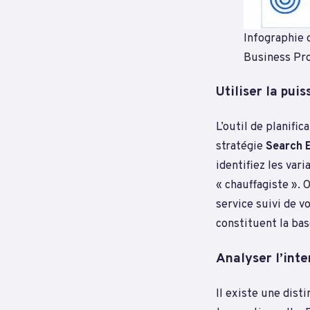
Infographie 
Business Pro
Utiliser la pu
L’outil de planifi
stratégie
Search 
identifiez les var
« chauffagiste ».
service suivi de v
constituent la bas
Analyser l’inte
Il existe une dist