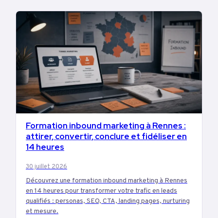
Formation inbound marketing à Rennes :
MARKETING
attirer, convertir, conclure et fidéliser en
14 heures
30 juillet 2026
Découvrez une formation inbound marketing à Rennes
en 14 heures pour transformer votre trafic en leads
qualifiés : personas, SEO, CTA, landing pages, nurturing
et mesure.