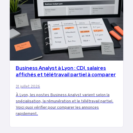
Business Analyst à Lyon : CDI, salaires
EMPLOI
affichés et télétravail partiel à comparer
31 juillet 2026
À Lyon, les postes Business Analyst varient selon la
spécialisation, la rémunération et le télétravail partiel.
Voici quoi vérifier pour comparer les annonces
rapidement.