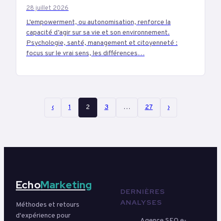
28 juillet 2026
L’empowerment, ou autonomisation, renforce la
capacité d’agir sur sa vie et son environnement.
Psychologie, santé, management et citoyenneté :
focus sur le vrai sens, les différences…
‹
1
2
3
…
27
›
Echo
Marketing
DERNIÈRES
ANALYSES
Méthodes et retours
d'expérience pour
Agence SEO e-