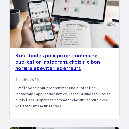
3 méthodes pour programmer une
MARKETING
publication Instagram, choisir le bon
horaire et éviter les erreurs
31 juillet 2026
3 méthodes pour programmer une publication
Instagram : application native, Meta Business Suite et
outils tiers. Apprenez comment choisir l’horaire avec
vos stats et sécuriser vos…