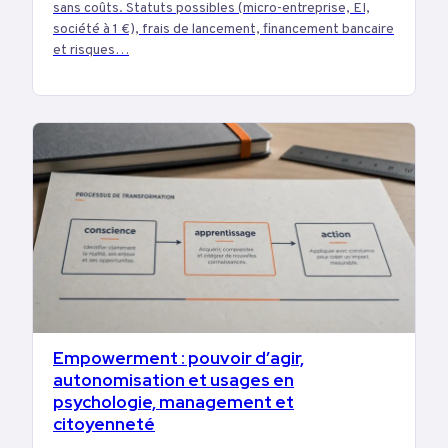
sans coûts. Statuts possibles (micro-entreprise, EI,
société à 1 €), frais de lancement, financement bancaire
et risques…
Empowerment : pouvoir d’agir,
BUSINESS
autonomisation et usages en
psychologie, management et
citoyenneté