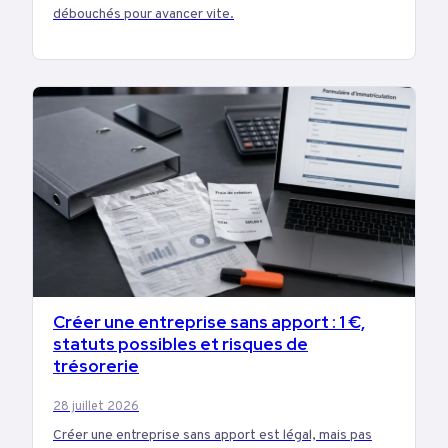
débouchés pour avancer vite.
Créer une entreprise sans apport : 1 €,
BUSINESS
statuts possibles et risques de
trésorerie
28 juillet 2026
Créer une entreprise sans apport est légal, mais pas