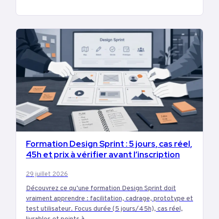
Formation Design Sprint : 5 jours, cas réel,
EDUCATION
45h et prix à vérifier avant l’inscription
29 juillet 2026
Découvrez ce qu’une formation Design Sprint doit
vraiment apprendre : facilitation, cadrage, prototype et
test utilisateur. Focus durée (5 jours/45h), cas réel,