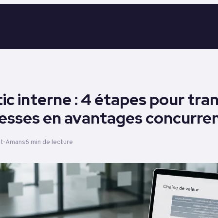
ic interne : 4 étapes pour tr
lesses en avantages concurren
nt-Amans
6 min de lecture