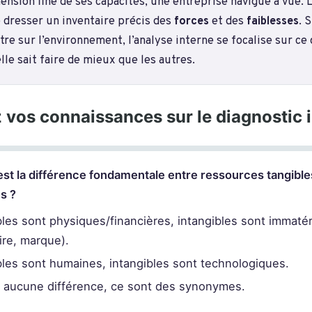
nsion fine de ses capacités, une entreprise navigue à vue. L
 dresser un inventaire précis des
forces
et des
faiblesses
. 
re sur l’environnement, l’analyse interne se focalise sur ce 
lle sait faire de mieux que les autres.
 vos connaissances sur le diagnostic 
 est la différence fondamentale entre ressources tangible
es ?
les sont physiques/financières, intangibles sont immatér
aire, marque).
les sont humaines, intangibles sont technologiques.
 a aucune différence, ce sont des synonymes.