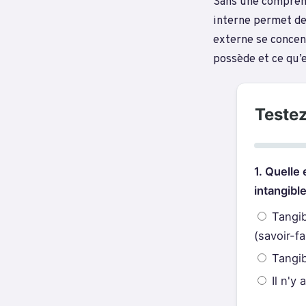
Sans une compréhe
interne permet de
externe se concent
possède et ce qu’e
Testez
1. Quelle
intangibl
Tangib
(savoir-f
Tangib
Il n'y