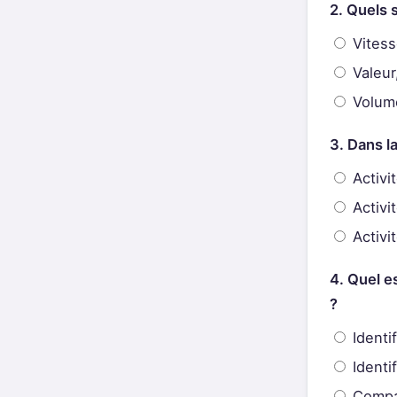
2. Quels 
Vitesse
Valeur,
Volume
3. Dans l
Activi
Activit
Activit
4. Quel e
?
Identi
Identif
Compar