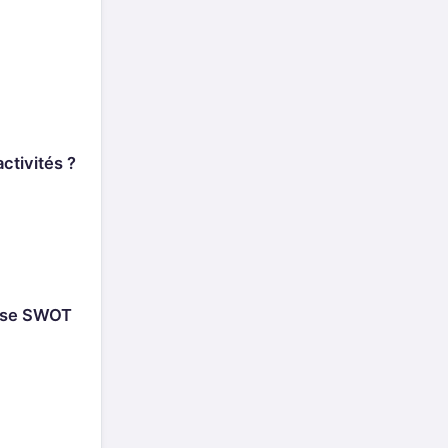
ctivités ?
alyse SWOT