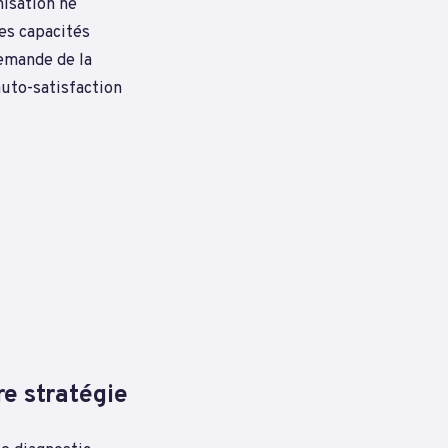
nisation ne
es capacités
demande de la
auto-satisfaction
re stratégie