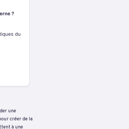
terne ?
tiques du
éder une
pour créer de la
ttent à une