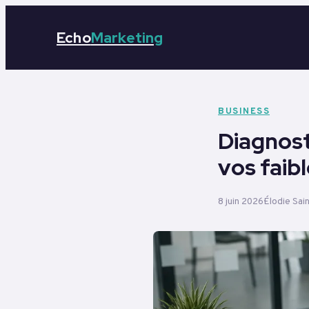
Echo
Marketing
BUSINESS
Diagnost
vos faib
8 juin 2026
Élodie Sai