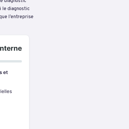
e diagnostic
Si le diagnostic
que l’entreprise
interne
s et
ielles