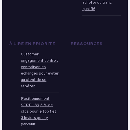
acheter du trafic
qualifié
À LIRE EN PRIORITÉ
RESSOURCES
Customer
engagement centre :
centraliser les
échanges pour éviter
au client de se
répéter
Positionnement
SERP : 39,8 % de
clics pour le top 1 et
3 leviers pour y
parvenir