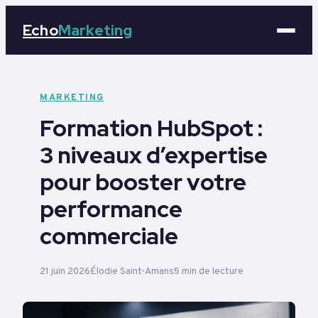
Echo
Marketing
Marketing
MARKETING
Formation HubSpot :
Business
3 niveaux d’expertise
Tech
pour booster votre
Éducation
performance
commerciale
Emploi
21 juin 2026
Élodie Saint-Amans
5 min de lecture