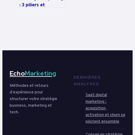
: 3 piliers et
méthodes pour fixer
le prix juste
Echo
Marketing
DERNIÈRES
ANALYSES
Méthodes et retours
d'expérience pour
SaaS digital
structurer votre stratégie
marketing :
business, marketing et
acquisition,
tech.
activation et churn se
pilotent ensemble
Conseil en stratégie