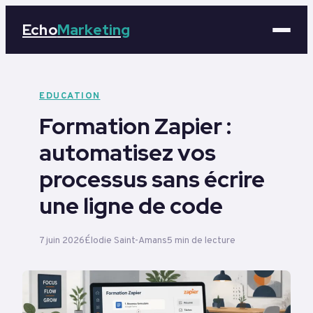
Echo
Marketing
Marketing
EDUCATION
Formation Zapier :
Business
automatisez vos
Tech
processus sans écrire
Éducation
une ligne de code
Emploi
7 juin 2026
Élodie Saint-Amans
5 min de lecture