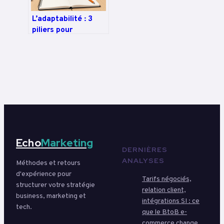
L’adaptabilité : 3
piliers pour
maîtriser le
changement et
l’incertitude
Echo
Marketing
DERNIÈRES
ANALYSES
Méthodes et retours
d'expérience pour
Tarifs négociés,
structurer votre stratégie
relation client,
business, marketing et
intégrations SI : ce
tech.
que le BtoB e-
commerce change