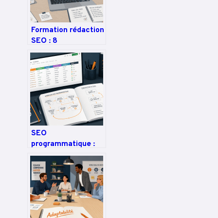
Formation rédaction
SEO : 8
compétences pour
transformer vos
textes en leviers de
croissance
SEO
programmatique :
automatisez la
création de 1000
pages en 5 heures