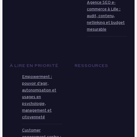
Agence SEO e-
commerce à Lille :
audit, contenu,
netlinking et budget
mesurable
À LIRE EN PRIORITÉ
RESSOURCES
Empowerment :
pouvoir d’agir,
autonomisation et
usages en
psychologie,
management et
citoyenneté
Customer