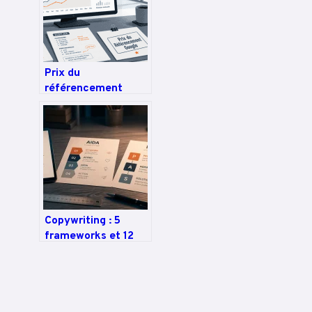
Google
Prix du
référencement
Google : 3 leviers
pour un ROI réel et
un budget maîtrisé
Copywriting : 5
frameworks et 12
analyses pour
transformer vos
textes en ventes