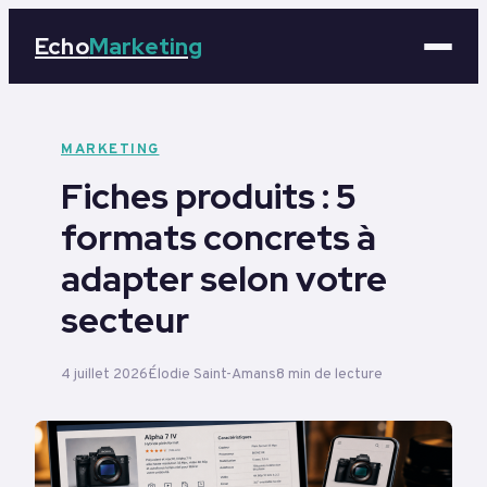
Echo
Marketing
Marketing
MARKETING
Fiches produits : 5
Business
formats concrets à
Tech
adapter selon votre
Éducation
secteur
Emploi
4 juillet 2026
Élodie Saint-Amans
8 min de lecture