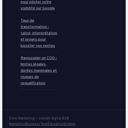
pour piloter votre
visibilité sur Google
Taux de
transformation :
calcul, interprétation
et leviers pour
booster vos ventes
Renouveler un CDD :
limites légales,
durées maximales et
risques de
requalification
Echo Marketing — conseil digital B2B
Marketing
Business
Tech
Éducation
Emploi