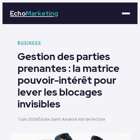
Echo
Marketing
Marketing
BUSINESS
Gestion des parties
Business
prenantes : la matrice
Tech
pouvoir-intérêt pour
Éducation
lever les blocages
invisibles
Emploi
7 juin 2026
Élodie Saint-Amans
6 min de lecture