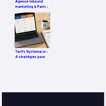
Agence inbound
marketing à Paris :
transformez votre
site en machine à
leads sans
prospecter à froid
Tarifs Systeme.io :
4 stratégies pour
choisir votre
abonnement et
économiser 30 %