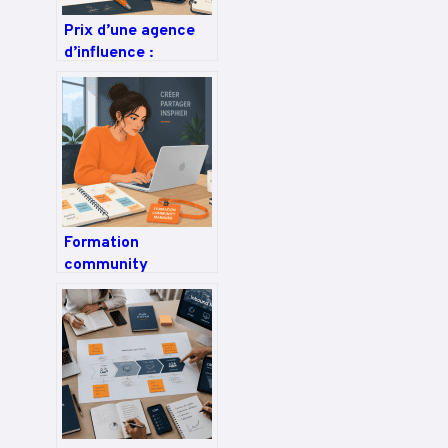
Prix d’une agence
d’influence :
structure des coûts,
tarifs réels et 4
leviers pour
optimiser votre
budget
Formation
community
manager : 32 heures
pour obtenir votre
certification et
maîtriser les
réseaux sociaux