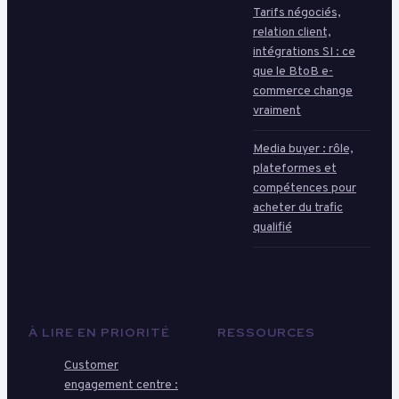
Tarifs négociés,
relation client,
intégrations SI : ce
que le BtoB e-
commerce change
vraiment
Media buyer : rôle,
plateformes et
compétences pour
acheter du trafic
qualifié
À LIRE EN PRIORITÉ
RESSOURCES
Customer
engagement centre :