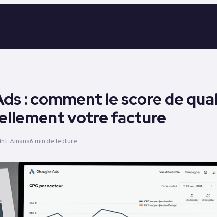
ds : comment le score de qual
éellement votre facture
aint-Amans
6 min de lecture