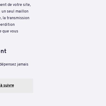
ent de votre site,
i un seul maillon
, la transmission
perdition
ue que vous
ent
 dépensez jamais
 à suivre