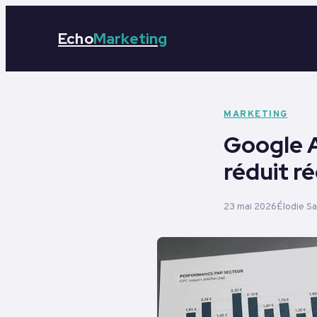
Echo
Marketing
MARKETING
Google A
réduit r
23 mai 2026
Élodie S