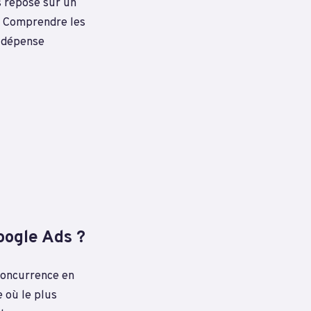
ds repose sur un
. Comprendre les
e dépense
ogle Ads ?
 concurrence en
 où le plus