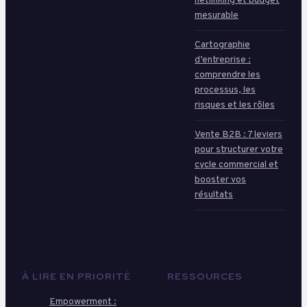
netlinking et budget
mesurable
Cartographie
d’entreprise :
comprendre les
processus, les
risques et les rôles
Vente B2B : 7 leviers
pour structurer votre
cycle commercial et
booster vos
résultats
À LIRE EN PRIORITÉ
RESSOURCES
Empowerment :