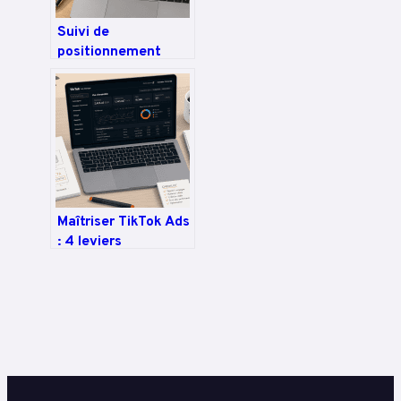
Suivi de
positionnement
SEO : 4 indicateurs
clés pour piloter
votre visibilité sur
Google
Maîtriser TikTok Ads
: 4 leviers
stratégiques pour
transformer
l’attention en
revenus