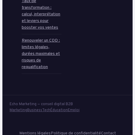
Taux de
transformation :
calcul, interprétation
et leviers pour
booster vos ventes
Renouveler un CDD :
limites légales,
durées maximales et
risques de
requalification
Echo Marketing — conseil digital B2B
Marketing
Business
Tech
Éducation
Emploi
Mentions légales
Politique de confidentialité
Contact