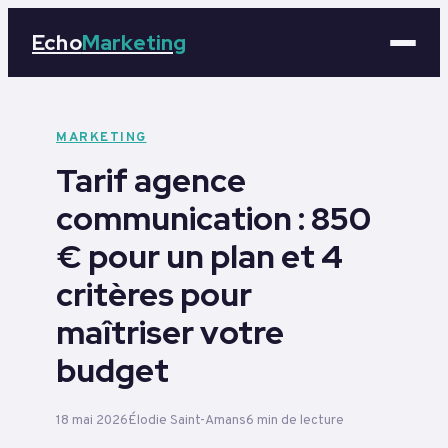
Echo
Marketing
Marketing
MARKETING
Tarif agence
Business
communication : 850
Tech
€ pour un plan et 4
Éducation
critères pour
maîtriser votre
Emploi
budget
18 mai 2026
Élodie Saint-Amans
6 min de lecture