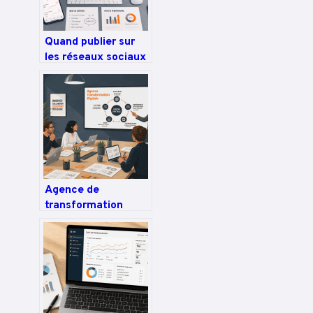
Quand publier sur
les réseaux sociaux
? 3 créneaux
stratégiques et une
méthode pour
maximiser votre
engagement
Agence de
transformation
digitale à Paris : 4
piliers pour garantir
la rentabilité de vos
projets