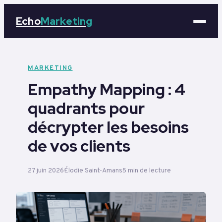
Echo
Marketing
Marketing
MARKETING
Empathy Mapping : 4
Business
quadrants pour
Tech
décrypter les besoins
Éducation
de vos clients
Emploi
27 juin 2026
Élodie Saint-Amans
5 min de lecture