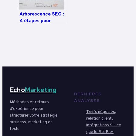
Arborescence SEO :
4 étapes pour
structurer votre site
et booster votre
visibilité
Echo
Marketing
DERNIÈRES
ANALYSES
Méthodes et retours
d'expérience pour
Tarifs négociés,
structurer votre stratégie
relation client,
business, marketing et
intégrations SI : ce
tech.
que le BtoB e-