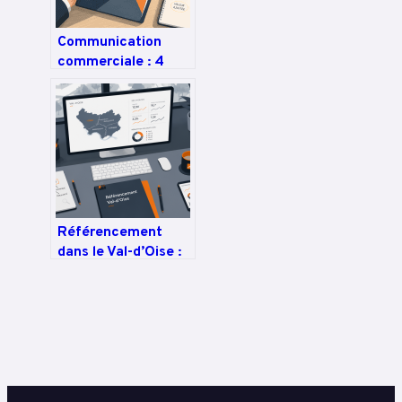
Communication
commerciale : 4
étapes clés pour
transformer vos
prospects en clients
Référencement
dans le Val-d’Oise :
3 étapes pour
capter vos clients
locaux