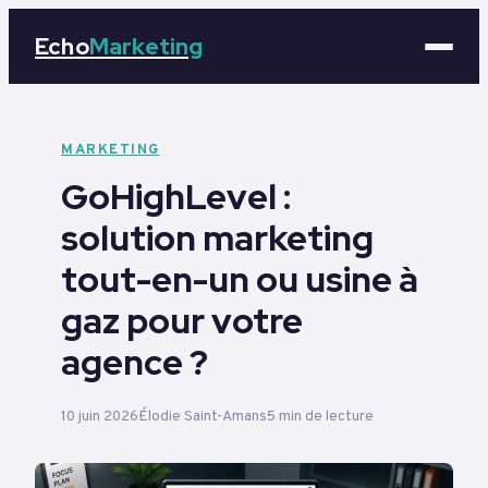
Echo
Marketing
Marketing
MARKETING
GoHighLevel :
Business
solution marketing
Tech
tout-en-un ou usine à
Éducation
gaz pour votre
agence ?
Emploi
10 juin 2026
Élodie Saint-Amans
5 min de lecture