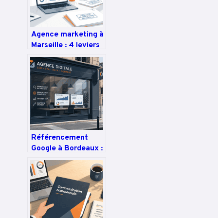
Agence marketing à
Marseille : 4 leviers
pour dominer votre
marché local et
booster votre ROI
Référencement
Google à Bordeaux :
75 % des clics se
concentrent sur le
podium local