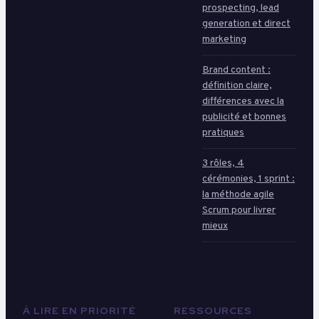
prospecting, lead
generation et direct
marketing
Brand content :
définition claire,
différences avec la
publicité et bonnes
pratiques
3 rôles, 4
cérémonies, 1 sprint :
la méthode agile
Scrum pour livrer
mieux
À LIRE EN PRIORITÉ
RESSOURCES