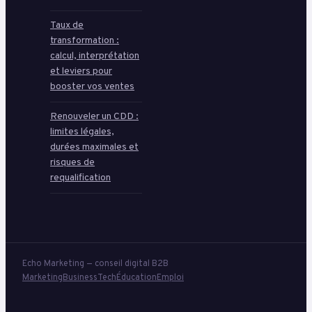
Taux de
transformation :
calcul, interprétation
et leviers pour
booster vos ventes
Renouveler un CDD :
limites légales,
durées maximales et
risques de
requalification
Echo Marketing — conseil digital B2B
Marketing
Business
Tech
Éducation
Emploi