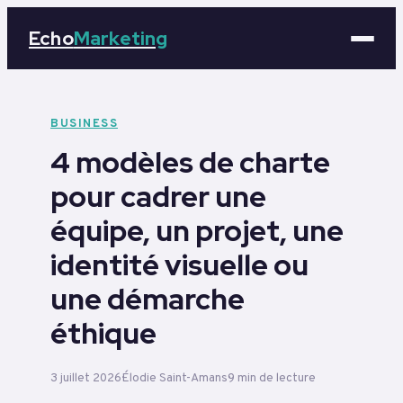
Echo
Marketing
Marketing
BUSINESS
4 modèles de charte
Business
pour cadrer une
Tech
équipe, un projet, une
Éducation
identité visuelle ou
une démarche
Emploi
éthique
3 juillet 2026
Élodie Saint-Amans
9 min de lecture