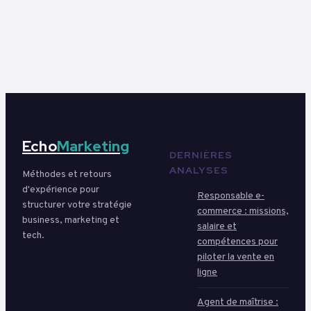
remplacer la
bureaucratie par
l’agilité
organisationnelle
Echo
Marketing
DERNIÈRES
ANALYSES
Méthodes et retours
d'expérience pour
Responsable e-
structurer votre stratégie
commerce : missions,
business, marketing et
salaire et
tech.
compétences pour
piloter la vente en
ligne
Agent de maîtrise :