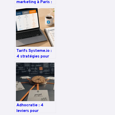
marketing à Paris :
transformez votre
site en machine à
leads sans
prospecter à froid
Tarifs Systeme.io :
4 stratégies pour
choisir votre
abonnement et
économiser 30 %
Adhocratie : 4
leviers pour