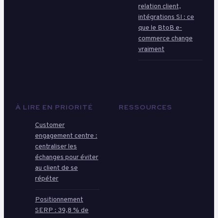
relation client,
intégrations SI : ce
que le BtoB e-
commerce change
vraiment
À LIRE EN PRIORITÉ
RESSOURCES
Customer
engagement centre :
centraliser les
échanges pour éviter
au client de se
répéter
Positionnement
SERP : 39,8 % de