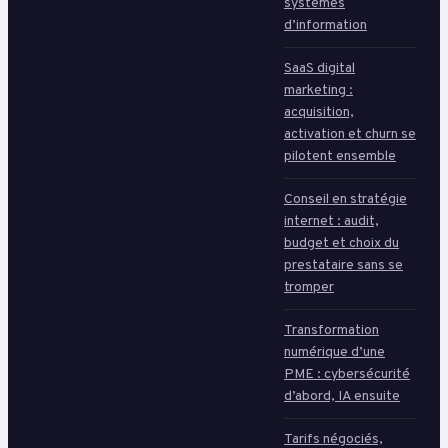
systèmes
d’information
SaaS digital
marketing :
acquisition,
activation et churn se
pilotent ensemble
Conseil en stratégie
internet : audit,
budget et choix du
prestataire sans se
tromper
Transformation
numérique d’une
PME : cybersécurité
d’abord, IA ensuite
Tarifs négociés,