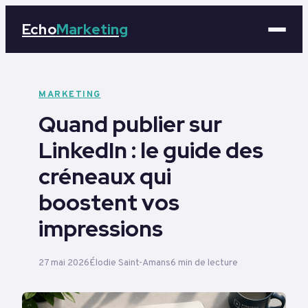
Echo
Marketing
Marketing
MARKETING
Quand publier sur
Business
LinkedIn : le guide des
Tech
créneaux qui
Éducation
boostent vos
impressions
Emploi
27 mai 2026
Élodie Saint-Amans
6 min de lecture