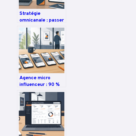
Stratégie
omnicanale : passer
de 5 à 10 canaux
pour dominer la
relation client
Agence micro
influenceur : 90 %
de confiance, 4
piliers pour
rentabiliser vos
campagnes