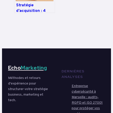
Stratégie
d’acquisition : 4
leviers prioritaires
et roadmap pour
doubler vos leads
Echo
Marketing
DERNIÈRES
ANALYSES
Méthodes et retours
d'expérience pour
Entreprise
structurer votre stratégie
cybersécurité à
business, marketing et
Marseille : audits,
tech.
RGPD et ISO 27001
pour protéger vos